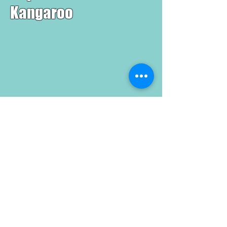
Kangaroo
〒５３０−０００２
大阪市北区曽根崎新地
１−５−２０ 大川ビル１階
０６−６３４６−０３６７
１８：００−５：００
〒530-0002