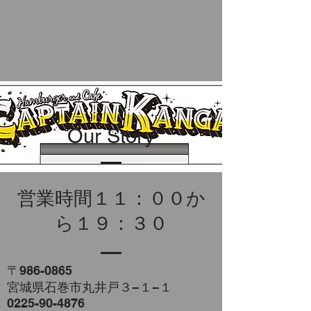
Our Story
営業時間１１：００か
ら１９：３０
〒986-0865
宮城県石巻市丸井戸３−１−１
0225-90-4876